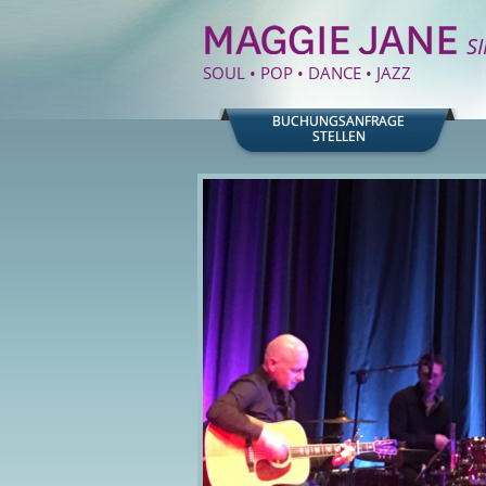
S
SOUL • POP • DANCE • JAZZ
BUCHUNGSANFRAGE
STELLEN