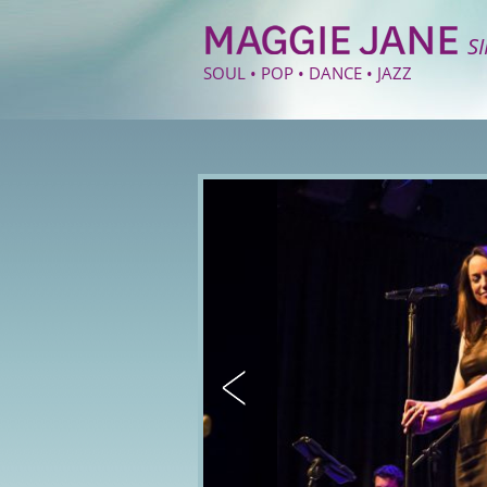
S
SOUL • POP • DANCE • JAZZ