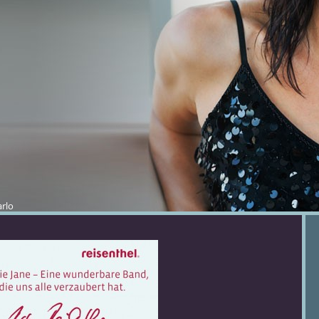
rlo
bH
burg