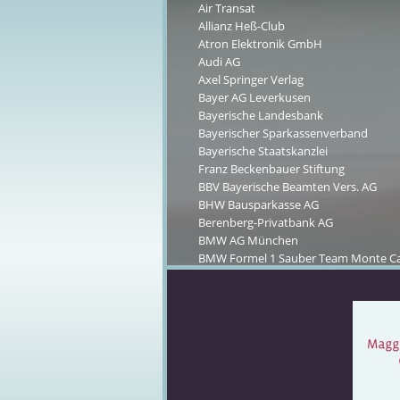
Air Transat
Allianz Heß-Club
Atron Elektronik GmbH
Audi AG
Axel Springer Verlag
Bayer AG Leverkusen
Bayerische Landesbank
Bayerischer Sparkassenverband
Bayerische Staatskanzlei
Franz Beckenbauer Stiftung
BBV Bayerische Beamten Vers. AG
BHW Bausparkasse AG
Berenberg-Privatbank AG
BMW AG München
BMW Formel 1 Sauber Team Monte Ca
Bürgel Wirtschaftsinformationen Gm
Deutsches Theater München
Domus Software AG
Caritas Krankenhaus St. Josef, Regens
Cartier
Daimler-Crysler Sindelfingen
DTM Hockenheim