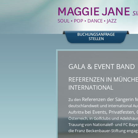
S
SOUL • POP • DANCE • JAZZ
BUCHUNGSANFRAGE
STELLEN
GALA & EVENT BAND
REFERENZEN IN MÜNCH
INTERNATIONAL
Referenzen der Sängerin 
Zu den
deutschlandweit und international Auf
bei Events, Privatfesten,
Auftritte
Österreich, in Golfclubs und Adelshäu
Trauung von Nationalelf- und FC Baye
die Franz Beckenbauer-Stiftung engagi