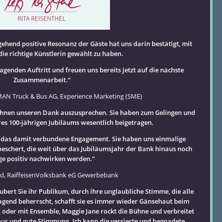
ehend positive Resonanz der Gäste hat uns darin bestätigt, mit
ie richtige Künstlerin gewählt zu haben.
agenden Auftritt und freuen uns bereits jetzt auf die nächste
Zusammenarbeit.“
MAN Truck & Bus AG, Experience Marketing (SME)
, Ihnen unseren Dank auszusprechen. Sie haben zum Gelingen und
es 100-jährigen Jubiläums wesentlich beigetragen.
d das damit verbundene Engagement. Sie haben uns einmalige
sy)
schert, die weit über das Jubiläumsjahr der Bank hinaus noch
ge positiv nachwirken werden.“
nd, RaiffeisenVolksbank eG Gewerbebank
 Dresden
ubert Sie ihr Publikum, durch ihre unglaubliche Stimme, die alle
gend beherrscht, schafft sie es immer wieder Gänsehaut beim
 oder mit Ensemble, Maggie Jane rockt die Bühne und verbreitet
our und gute Stimmung. Ich kann die versierte und begnadete