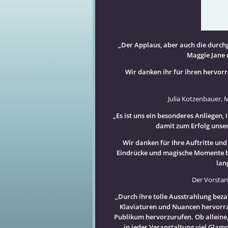
Eon-Energie AG
Edeka Deutschland und Österreich
Expo Real Messe München
FC Bayern München
Forever Living Products
„Der Applaus, aber auch die durchg
German Speaker Association e.V.
Maggie Jane d
Hoch Tief AG
Infineon AG
Wir danken ihr für ihren hervorr
Keller Verlag Starnberg
Kinowelt AG München
Julia Kotzenbauer, 
Knorr-Bremse AG München
Kulturhaus Schlanders, Italien
„Es ist uns ein besonderes Anliegen
Lufthansa City Center International
damit zum Erfolg unser
Linde AG München
Wir danken für Ihre Auftritte un
Lvmh-Konzern (vuitton-moet-hennes
Eindrücke und magische Momente be
MAN Truck & Bus AG
lan
Mary Kay
Medienakademie Berlin
Der Vorsta
Mediadesign Hochschule München
Mercedes-Benz Stuttgart / München /
„Durch ihre tolle Ausstrahlung beza
Mercedes Club SL 300
Klaviaturen und Nuancen hervorra
Mc Donald International
Publikum hervorzurufen. Ob alleine,
Münchner Freiheit Eisenrieder GmbH
in jeder Veranstaltung viel Glam