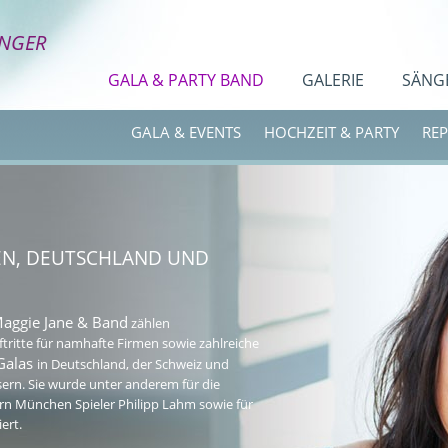
INGER
GALA & PARTY BAND
GALERIE
SÄNG
GALA & EVENTS
HOCHZEIT & PARTY
REP
EN, DEUTSCHLAND UND
Maggie Jane & Band
zählen
tritte für namhafte Firmen sowie zahlreiche
 Galas
in Deutschland, der Schweiz und
sern. Sie wurde unter anderem für die
rn München Spieler Philipp Lahm sowie für
ert.