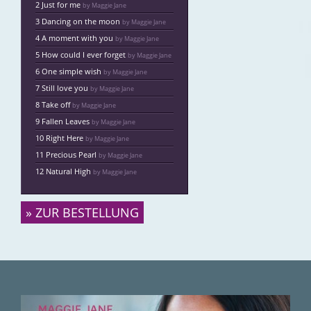
2 Just for me
by Maggie Jane
3 Dancing on the moon
by Maggie Jane
4 A moment with you
by Maggie Jane
5 How could I ever forget
by Maggie Jane
6 One simple wish
by Maggie Jane
7 Still love you
by Maggie Jane
8 Take off
by Maggie Jane
9 Fallen Leaves
by Maggie Jane
10 Right Here
by Maggie Jane
11 Precious Pearl
by Maggie Jane
12 Natural High
by Maggie Jane
» ZUR BESTELLUNG