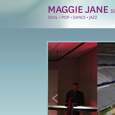
S
SOUL • POP • DANCE • JAZZ